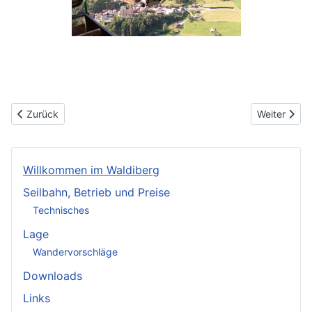
Vorheriger Beitrag: Kontakt
Nächster Be
Zurück
Weiter
Willkommen im Waldiberg
Seilbahn, Betrieb und Preise
Technisches
Lage
Wandervorschläge
Downloads
Links